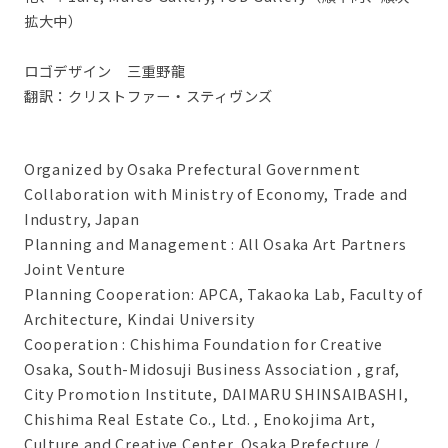
拡大中）
ロゴデザイン 三重野龍
翻訳：クリストファー・スティヴンズ
Organized by Osaka Prefectural Government
Collaboration with Ministry of Economy, Trade and
Industry, Japan
Planning and Management : All Osaka Art Partners
Joint Venture
Planning Cooperation: APCA, Takaoka Lab, Faculty of
Architecture, Kindai University
Cooperation : Chishima Foundation for Creative
Osaka, South-Midosuji Business Association , graf,
City Promotion Institute, DAIMARU SHINSAIBASHI,
Chishima Real Estate Co., Ltd. , Enokojima Art,
Culture and Creative Center, Osaka Prefecture /