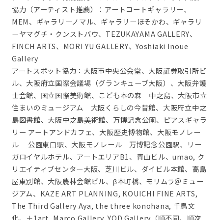
協力（アーティスト推薦）：アートコートギャラリー、
MEM、ギャラリーノマル、ギャラリーほそかわ、ギャラリ
ーヤマグチ・クンストバウ、TEZUKAYAMA GALLERY、
FINCH ARTS、MORI YU GALLERY、Yoshiaki Inoue
Gallery
アートスポット協力：大阪市中央公会堂、大阪証券取引所ビ
ル、大阪府立国際会議場（グランキューブ大阪）、大阪弁護
士会館、国立国際美術館、こども本の森 中之島、大阪市立
住まいのミュージアム 大阪くらしの今昔館、大阪府立中之
島図書館、大阪中之島美術館、万博記念公園、ピアスギャラ
リー アートアンドカフェ、大阪歴史博物館、大阪モノレー
ル 公園東口駅、大阪モノレール 万博記念公園駅、リー
ガロイヤルホテル、アートエリアB1、青山ビル、umao, ク
リエイティブセンター大阪、芝川ビル、ダイビル本館、高島
屋東別館、大阪農林会館ビル、β本町橋、モリムラ＠ミュー
ジアム、KAZE ART PLANNING, KOUICHI FINE ARTS,
The Third Gallery Aya, the three konohana, 千鳥文
化、＋1art, Marco Gallery, YOD Gallery（順不同、順次