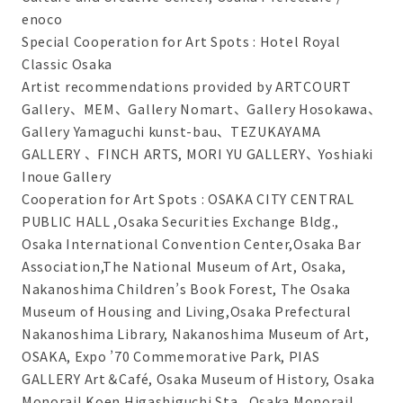
enoco
Special Cooperation for Art Spots : Hotel Royal
Classic Osaka
Artist recommendations provided by ARTCOURT
Gallery、MEM、Gallery Nomart、Gallery Hosokawa、
Gallery Yamaguchi kunst-bau、TEZUKAYAMA
GALLERY 、FINCH ARTS, MORI YU GALLERY、Yoshiaki
Inoue Gallery
Cooperation for Art Spots : OSAKA CITY CENTRAL
PUBLIC HALL ,Osaka Securities Exchange Bldg.,
Osaka International Convention Center,Osaka Bar
Association,The National Museum of Art, Osaka,
Nakanoshima Children’s Book Forest, The Osaka
Museum of Housing and Living,Osaka Prefectural
Nakanoshima Library, Nakanoshima Museum of Art,
OSAKA, Expo ’70 Commemorative Park, PIAS
GALLERY Art＆Café, Osaka Museum of History, Osaka
Monorail Koen Higashiguchi Sta., Osaka Monorail