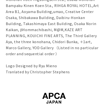
Bampaku Kinen Koen Sta., RIHGA ROYAL HOTEL,Art
Area B1, Aoyama Building,umao, Creative Center
Osaka, Shibakawa Building, Daibiru-Honkan
Building, Takashimaya East Building, Osaka Norin
Kaikan, βHommachibashi, M@M,KAZE ART
PLANNING, KOUICHI FINE ARTS, The Third Gallery
Aya, the three konohana, Chidori Bunka, ＋1art,
Marco Gallery, YOD Gallery （Listed in no particular
order and sequential order ）
Logo Designed by Ryu Mieno
Tranlated by Christopher Stephens