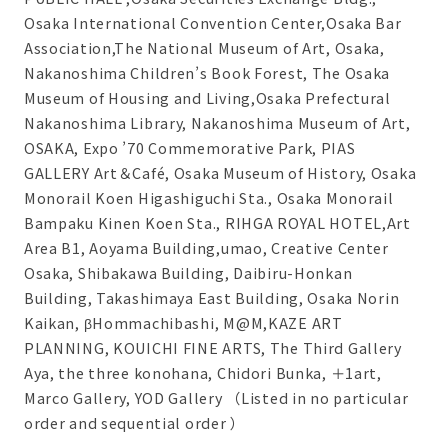
Osaka International Convention Center,Osaka Bar
Association,The National Museum of Art, Osaka,
Nakanoshima Children’s Book Forest, The Osaka
Museum of Housing and Living,Osaka Prefectural
Nakanoshima Library, Nakanoshima Museum of Art,
OSAKA, Expo ’70 Commemorative Park, PIAS
GALLERY Art＆Café, Osaka Museum of History, Osaka
Monorail Koen Higashiguchi Sta., Osaka Monorail
Bampaku Kinen Koen Sta., RIHGA ROYAL HOTEL,Art
Area B1, Aoyama Building,umao, Creative Center
Osaka, Shibakawa Building, Daibiru-Honkan
Building, Takashimaya East Building, Osaka Norin
Kaikan, βHommachibashi, M@M,KAZE ART
PLANNING, KOUICHI FINE ARTS, The Third Gallery
Aya, the three konohana, Chidori Bunka, ＋1art,
Marco Gallery, YOD Gallery （Listed in no particular
order and sequential order ）