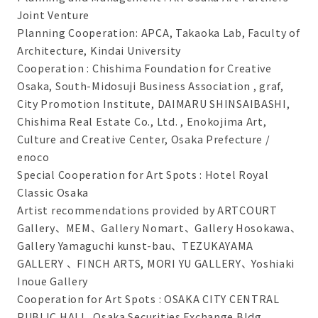
Joint Venture
Planning Cooperation: APCA, Takaoka Lab, Faculty of
Architecture, Kindai University
Cooperation : Chishima Foundation for Creative
Osaka, South-Midosuji Business Association , graf,
City Promotion Institute, DAIMARU SHINSAIBASHI,
Chishima Real Estate Co., Ltd. , Enokojima Art,
Culture and Creative Center, Osaka Prefecture /
enoco
Special Cooperation for Art Spots : Hotel Royal
Classic Osaka
Artist recommendations provided by ARTCOURT
Gallery、MEM、Gallery Nomart、Gallery Hosokawa、
Gallery Yamaguchi kunst-bau、TEZUKAYAMA
GALLERY 、FINCH ARTS, MORI YU GALLERY、Yoshiaki
Inoue Gallery
Cooperation for Art Spots : OSAKA CITY CENTRAL
PUBLIC HALL ,Osaka Securities Exchange Bldg.,