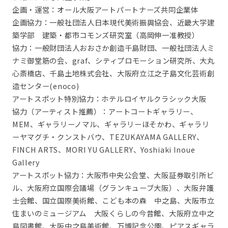
企画・運営：オール大阪アートパートナーズ共同企業体
企画協力：一般社団法人日本現代美術振興協会、近畿大学建
築学部 建築・都市コモンズ研究室（高岡伸一准教授）
協力：一般財団法人おおさか創造千島財団、一般社団法人ミ
ナミ御堂筋の会、graf、シティプロモーション研究所、大丸
心斎橋店、千島土地株式会社、大阪府立江之子島文化芸術創
造センター(enoco)
アートスポット特別協力：ホテルロイヤルクラシック大阪
協力（アーティスト推薦）：アートコートギャラリー、
MEM、ギャラリーノマル、ギャラリーほそかわ、ギャラリ
ーヤマグチ・クンストバウ、TEZUKAYAMA GALLERY、
FINCH ARTS、MORI YU GALLERY、Yoshiaki Inoue
Gallery
アートスポット協力：大阪市中央公会堂、大阪証券取引所ビ
ル、大阪府立国際会議場（グランキューブ大阪）、大阪弁護
士会館、国立国際美術館、こども本の森 中之島、大阪市立
住まいのミュージアム 大阪くらしの今昔館、大阪府立中之
島図書館、大阪中之島美術館、万博記念公園、ピアスギャラ