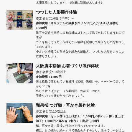
木彫体験もしています。（数量に制限があります）
つつした人形製作体験
参加者目安:4歳（年中）～
参加費用：オリジナルの鍋敷き作り 500円／かわいい人形作り
1,000円
靴下を製造する時に出る端材はゴミとして捨てられてしまうもので
すが
ゴミを無くそうという考えから端材を使用して様々なものを制作し
ております。
小さいお子様でも簡単な手編みの鍋敷き、つつした人形をいっしょ
に作りましょう。
大阪唐木指物 お箸づくり製作体験
参加者目安:10歳以上
参加費用：1,500円
唐木指物で使われている材料（紫檀、黒檀）を、ペーパーで磨いて
からツヤを
出して仕上げます。（作業時間 約40分～50分）
手作りのマイ箸を作ってみましょう。
和泉櫛 つげ櫛・耳かき製作体験
参加者目安:10歳以上
参加費用：セット櫛（仕上げ加工）1,000円／ポケット櫛（仕上げ
加工）1,000円／耳かき（制作）＋商品1,000円
櫛、耳かき共、最後の仕上げを行っていただきます。
櫛は、目の細かい紙やすりで表面のきずをとり、硬木でつやを出し