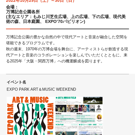
2022年10月29日（土）～30日（日）
会場：
万博記念公園各所
(主なエリア：もみじ川芝生広場、上の広場、下の広場、現代美
術の森、日本庭園、 EXPO’70パビリオン)
万博記念公園の豊かな⾃然の中で現代アートと⾳楽が融合した空間を
堪能できるプログラムです。
秋の週末、1970年の万博会場を舞台に、アーティストらが創造する現
代アートと⾳楽のコラボレーションを楽しんでいただくとともに、来
る2025年「⼤阪・関⻄万博」への機運醸成を図ります。
イベント名
EXPO PARK ART＆MUSIC WEEKEND