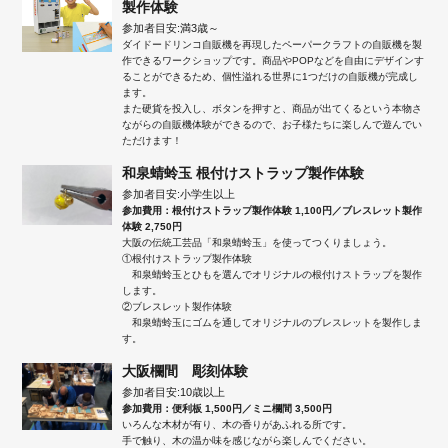
製作体験
参加者目安:満3歳～
ダイドードリンコ自販機を再現したペーパークラフトの自販機を製
作できるワークショップです。商品やPOPなどを自由にデザインす
ることができるため、個性溢れる世界に1つだけの自販機が完成し
ます。
また硬貨を投入し、ボタンを押すと、商品が出てくるという本物さ
ながらの自販機体験ができるので、お子様たちに楽しんで遊んでい
ただけます！
和泉蜻蛉玉 根付けストラップ製作体験
参加者目安:小学生以上
参加費用：根付けストラップ製作体験 1,100円／ブレスレット製作
体験 2,750円
大阪の伝統工芸品「和泉蜻蛉玉」を使ってつくりましょう。
①根付けストラップ製作体験
和泉蜻蛉玉とひもを選んでオリジナルの根付けストラップを製作
します。
②ブレスレット製作体験
和泉蜻蛉玉にゴムを通してオリジナルのブレスレットを製作しま
す。
大阪欄間 彫刻体験
参加者目安:10歳以上
参加費用：便利板 1,500円／ミニ欄間 3,500円
いろんな木材が有り、木の香りがあふれる所です。
手で触り、木の温か味を感じながら楽しんでください。