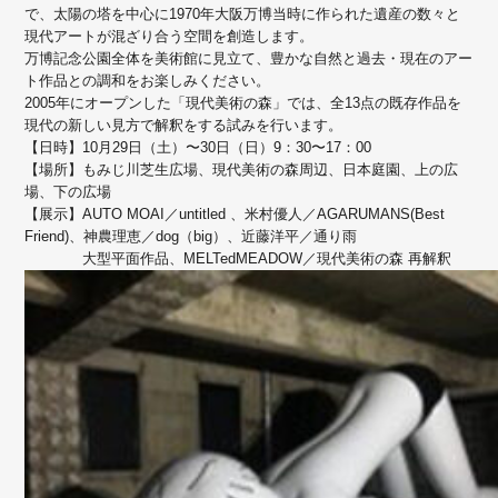
で、太陽の塔を中心に1970年大阪万博当時に作られた遺産の数々と
現代アートが混ざり合う空間を創造します。
万博記念公園全体を美術館に見立て、豊かな自然と過去・現在のアー
ト作品との調和をお楽しみください。
2005年にオープンした「現代美術の森」では、全13点の既存作品を
現代の新しい見方で解釈をする試みを行います。
【日時】10月29日（土）〜30日（日）9：30〜17：00
【場所】もみじ川芝生広場、現代美術の森周辺、日本庭園、上の広
場、下の広場
【展示】AUTO MOAI／untitled 、米村優人／AGARUMANS(Best
Friend)、神農理恵／dog（big）、近藤洋平／通り雨
大型平面作品、MELTedMEADOW／現代美術の森 再解釈