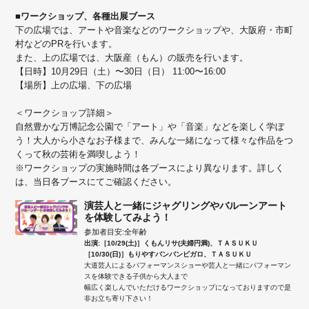
■ワークショップ、各種出展ブース
下の広場では、アートや音楽などのワークショップや、大阪府・市町
村などのPRを行います。
また、上の広場では、大阪産（もん）の販売を行います。
【日時】10月29日（土）〜30日（日） 11:00〜16:00
【場所】上の広場、下の広場
＜ワークショップ詳細＞
自然豊かな万博記念公園で「アート」や「音楽」などを楽しく学ぼ
う！大人から小さなお子様まで、みんな一緒になって様々な作品をつ
くって秋の芸術を満喫しよう！
※ワークショップの実施時間は各ブースにより異なります。詳しく
は、当日各ブースにてご確認ください。
演芸人と一緒にジャグリングやバルーンアート
を体験してみよう！
参加者目安:全年齢
出演:［10/29(土)］くもんリサ(夫婦円満)、ＴＡＳＵＫＵ
［10/30(日)］もりやすバンバンビガロ、ＴＡＳＵＫＵ
大道芸人によるパフォーマンスショーや芸人と一緒にパフォーマン
スを体験できる子供から大人まで
幅広く楽しんでいただけるワークショップになっておりますので是
非お立ち寄り下さい！