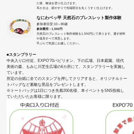
た後、椿油を塗り仕上げます。
耳かきは、紙やすりで先端部分を丸くうすく仕上げます。
なにわベッ甲 天然石のブレスレット製作体験
参加者目安:10～80歳
参加費用：1,500円
天然石のブレスレット制作体験を1,500円にて承ります。通す材料
や道具すべて用意します。
手ぶらで気楽にお越しください。
■スタンプラリー
中央入り口付近、EXPO’70パビリオン、下の広場、日本庭園、現代
美術の森、もみじ川芝生広場の6カ所にて、スタンプラリーを実施し
ています。
所定の台紙に全てのスタンプを押してクリアすると、オリジナルトー
トバッグなど素敵な景品をプレゼントします。
※トートバッグは1日につき先着200名様、本イベントをSNS投稿し
ていただいたお客様に限ります。