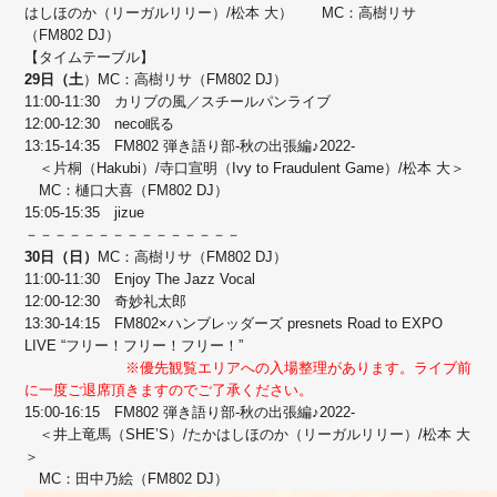
はしほのか（リーガルリリー）/松本 大） MC：高樹リサ
（FM802 DJ）
【タイムテーブル】
29日（土
）MC：高樹リサ（FM802 DJ）
11:00-11:30 カリブの風／スチールパンライブ
12:00-12:30 neco眠る
13:15-14:35 FM802 弾き語り部-秋の出張編♪2022-
＜片桐（Hakubi）/寺口宣明（Ivy to Fraudulent Game）/松本 大＞
MC：樋口大喜（FM802 DJ）
15:05-15:35 jizue
－－－－－－－－－－－－－－－
30日（日）
MC：高樹リサ（FM802 DJ）
11:00-11:30 Enjoy The Jazz Vocal
12:00-12:30 奇妙礼太郎
13:30-14:15 FM802×ハンブレッダーズ presnets Road to EXPO
LIVE “フリー！フリー！フリー！”
※優先観覧エリアへの入場整理があります。ライブ前
に一度ご退席頂きますのでご了承ください。
15:00-16:15 FM802 弾き語り部-秋の出張編♪2022-
＜井上竜馬（SHE’S）/たかはしほのか（リーガルリリー）/松本 大
＞
MC：田中乃絵（FM802 DJ）