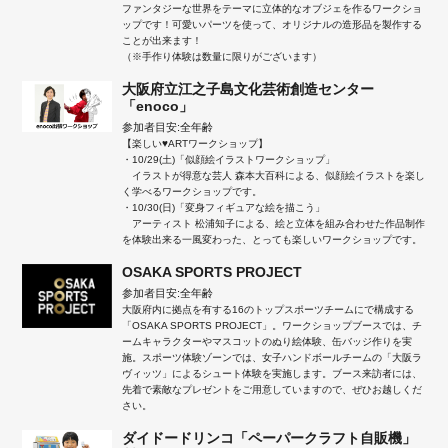
ファンタジーな世界をテーマに立体的なオブジェを作るワークショ
ップです！可愛いパーツを使って、オリジナルの造形品を製作する
ことが出来ます！
（※手作り体験は数量に限りがございます）
大阪府立江之子島文化芸術創造センター
「enoco」
参加者目安:全年齢
【楽しい♥ARTワークショップ】
・10/29(土)「似顔絵イラストワークショップ」
イラストが得意な芸人 森本大百科による、似顔絵イラストを楽し
く学べるワークショップです。
・10/30(日)「変身フィギュアな絵を描こう」
アーティスト 松浦知子による、絵と立体を組み合わせた作品制作
を体験出来る一風変わった、とっても楽しいワークショップです。
OSAKA SPORTS PROJECT
参加者目安:全年齢
大阪府内に拠点を有する16のトップスポーツチームにで構成する
「OSAKA SPORTS PROJECT」。ワークショップブースでは、チ
ームキャラクターやマスコットのぬり絵体験、缶バッジ作りを実
施。スポーツ体験ゾーンでは、女子ハンドボールチームの「大阪ラ
ヴィッツ」によるシュート体験を実施します。ブース来訪者には、
先着で素敵なプレゼントをご用意していますので、ぜひお越しくだ
さい。
ダイドードリンコ「ペーパークラフト自販機」