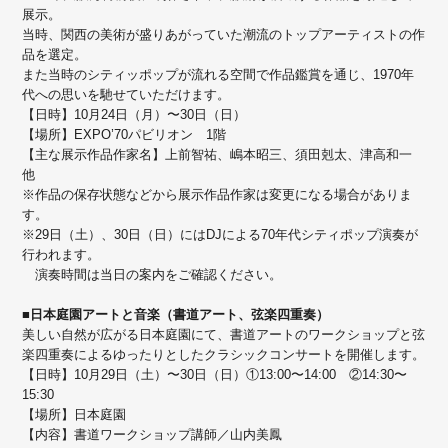
展示。
当時、関西の美術が盛りあがっていた潮流のトップアーティストの作
品を選定。
また当時のシティッポップが流れる空間で作品鑑賞を通じ、1970年
代への思いを馳せていただけます。
【日時】10月24日（月）〜30日（日）
【場所】EXPO’70パビリオン 1階
【主な展示作品作家名】上前智祐、嶋本昭三、須田剋太、津高和一
他
※作品の保存状態などから展示作品作家は変更になる場合がありま
す。
※29日（土）、30日（日）にはDJによる70年代シティポップ演奏が
行われます。
演奏時間は当日の案内をご確認ください。
■日本庭園アートと音楽（書道アート、弦楽四重奏）
美しい自然が広がる日本庭園にて、書道アートのワークショップと弦
楽四重奏によるゆったりとしたクラシックコンサートを開催します。
【日時】10月29日（土）〜30日（日）①13:00〜14:00 ②14:30〜
15:30
【場所】日本庭園
【内容】書道ワークショップ講師／山内美鳳