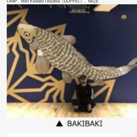
LANP、Mon Koutaro Ooyama（DOPPEL）、NAZE