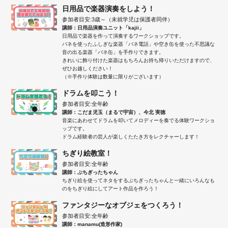
日用品で楽器演奏をしよう！
参加者目安:3歳～（未就学児は保護者同伴）
講師：日用品演奏ユニット「kajii」
日用品で楽器を作って演奏するワークショップです。
バネを使ったふしぎな楽器「バネ電話」や空き缶を使った不思議な
音の出る楽器「バネ缶」を手作りできます。
きれいに飾り付けた楽器はもちろんお持ち帰りいただけますので、
ぜひお越しください！
（※手作り体験は数量に限りがございます）
ドラムを叩こう！
参加者目安:全年齢
講師：こだま児玉（まるで宇宙）、今北 実徳
音楽にあわせてドラムを叩いてメロディーを奏でる体験ワークショ
ップです。
ドラム経験者の芸人が楽しくたたき方をレクチャーします！
ちぎり絵教室！
参加者目安:全年齢
講師：ぶちぎったちゃん
ちぎり絵を使ってネタをするぶちぎったちゃんと一緒にいろんなも
のをちぎり絵にしてアート作品を作ろう！
ファンタジーなオブジェをつくろう！
参加者目安:全年齢
講師：manamu(造形作家)