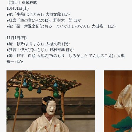
【演目】※敬称略
10月31日(土)
●能「半蔀(はじとみ)」大槻文藏 ほか
●狂言「鐘の音(かねのね)」野村太一郎 ほか
●能「融 舞返之伝(とおる まいがえしのでん)」大槻裕一 ほか
11月1日(日)
●能「頼政(よりまさ)」大槻文藏 ほか
●狂言「伊文字(いもじ)」野村裕基 ほか
●能「野守 白頭 天地之声(のもり しろがしら てんちのこえ)」大槻
裕一 ほか