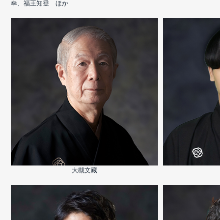
幸、福王知登 ほか
大槻文藏