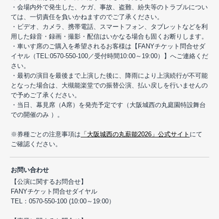
・会場内外で発生した、ケガ、事故、盗難、紛失等のトラブルについ
ては、一切責任を負いかねますのでご了承ください。
・ビデオ、カメラ、携帯電話、スマートフォン、タブレットなどを利
用した録音・録画・撮影・配信はいかなる場合も固くお断りします。
・車いす席のご購入を希望されるお客様は【FANYチケット問合せダ
イヤル（TEL:0570-550-100／受付時間10:00～19:00）】へご連絡くだ
さい。
・最初の演目を最後まで上演した後に、降雨により上演続行が不可能
となった場合は、大槻能楽堂での振替公演、払い戻しを行いませんの
で予めご了承ください。
・当日、幕見席（A席）を発売予定です（大阪城西の丸庭園特設舞台
での開催のみ ）。
※券種ごとの注意事項は
「大阪城西の丸薪能2026」公式サイト
にて
ご確認ください。
お問い合わせ
【公演に関するお問合せ】
FANYチケット問合せダイヤル
TEL：0570-550-100 (10:00～19:00）