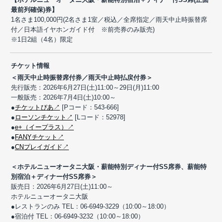
最前列確保)券】
1名さま100,000円(2名さま1室／税込／全席指定／雨天中止時振替席
付／日本語イヤホンガイド付 ※前売券のみ販売)
※1日2組（4名）限定
チケット情報
＜雨天中止時振替席付券／雨天中止時払戻付券＞
先行販売：2026年6月27日(土)11:00～29日(月)11:00
一般販売：2026年7月4日(土)10:00～
●
チケットぴあ↗
[Pコード：543-666]
●
ローソンチケット↗
[Lコード：52978]
●
e+（イープラス）↗
●
FANYチケット↗
●
CNプレイガイド↗
＜ホテルニューオータニ大阪・薪能特別ディナー付SS席券、薪能特
別宿泊＋ディナー付SS席券＞
販売日：2026年6月27日(土)11:00～
ホテルニューオータニ大阪
●レストランのみ TEL：06-6949-3229（10:00～18:00）
●宿泊付 TEL：06-6949-3232（10:00～18:00）