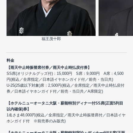
福王茂十郎
料金
【雨天中止時振替席付券／雨天中止時払戻付券】
SS席(オリジナルグッズ付)：15,000円 S席：9,000円 A席：4,500
円(税込／全席指定／日本語イヤホンガイド付／前売・当日共)
U-25(25歳以下対象)席：2,500円(税込／全席指定／雨天中止時払戻付
券／日本語イヤホンガイド付／前売・当日共／A席限定)
【ホテルニューオータニ大阪・薪能特別ディナー付SS席(正面5列目
以内確保)券】
1名さま48,000円(税込／全席指定／雨天中止時振替席付／日本語イヤ
ホンガイド付 ※前売券のみ販売)
【ホテルニューオータニ大阪・薪能特別宿泊＋ディナー付SS席(正面