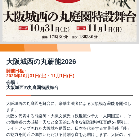
大阪城西の丸薪能2026
開催日程：
2026年10月31日(土)・11月1日(日)
会場：
大阪城西の丸庭園特設舞台
大阪城西の丸庭園を舞台に、豪華出演者による大規模な薪能を開催し
ます。
大阪を代表する能楽師・大槻文藏氏（観世流シテ方・人間国宝）、そ
の後継者の大槻裕一氏など全国的に有名な能楽師や狂言師を招聘し、
ライトアップされた大阪城を借景に、日本を代表する古典芸能「能」
の魅力を間近に体験いただける特別な宵をお届けします。大阪のナイ