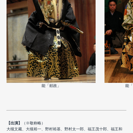
能「頼政」
能「
【出演】
（※敬称略）
大槻文藏、大槻裕一、野村裕基、野村太一郎、福王茂十郎、福王和