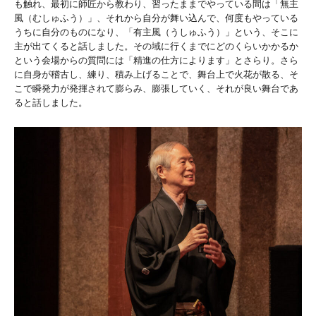
も触れ、最初に師匠から教わり、習ったままでやっている間は「無主
風（むしゅふう）」、それから自分が舞い込んで、何度もやっている
うちに自分のものになり、「有主風（うしゅふう）」という、そこに
主が出てくると話しました。その域に行くまでにどのくらいかかるか
という会場からの質問には「精進の仕方によります」とさらり。さら
に自身が稽古し、練り、積み上げることで、舞台上で火花が散る、そ
こで瞬発力が発揮されて膨らみ、膨張していく、それが良い舞台であ
ると話しました。