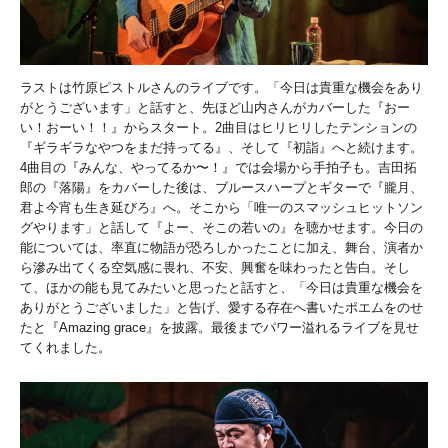
ラストは竹原ピストルさんのライブです。「今日は貴重な機会をあり
がとうございます」と話すと、先ほど山内さんがカバーした『おー
い！おーい！！』からスタート。2曲目はヒリヒリしたテンションの
『ギラギラなやつをまだ持ってる』、そして『初詣』へと続けます。
4曲目の『みんな、やってるか〜！』では会場から手拍子も。吉田拓
郎の『落陽』をカバーした後は、ブルースハープとギターで『朧月、
君よ今宵も生き延びろ』へ。そこから「唯一のスマッシュヒットソン
グやります」と話して『よー、そこの若いの』を聴かせます。今日の
能については、率直に物語が恐ろしかったことに加え、舞台、演者か
ら滲み出てくる空気感に畏れ、不安、興奮を味わったと告白。そし
て、ほかの能も見てみたいと思ったと話すと、「今日は貴重な機会を
ありがとうございました」と告げ、愛する存在へ書いたポエムをのせ
たと『Amazing grace』を披露。最後までパワー溢れるライブを見せ
てくれました。