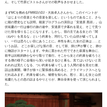
ん、そして竹原ピストルさんがその歌声をきかせました。
まずMCを務めるFM802のDJ・大抜卓人さんから、このイベントが
「はじまりの音楽と今の音楽を楽しむ」というものであること、さら
に能の歴史なども説明。能楽プログラムの演目は「安達原 黒頭」。山
伏祐慶の一行は修行の旅の途中、安達原で夕暮れを迎え、そこで見つ
けた宿を借りることになります。しかし、宿の主である女との「閨
（ねや）を見るな」という約束を、同行していた山伏が破ってしま
い、一行は恐ろしい目にあうことに。本性を表した女の正体は……と
いうお話。 どこか寂しげな笛の音、そして鼓、掛け声が響くと、静か
に物語がスタートします。中央に置かれた竹でできた萩屋を舞台に、
前半は比較的静かなやり取りで進行。そこから女との約束を破ろうと
する僧の様子に会場から笑いが起きるひと幕も。見てはいけないと言
われれば見たくなる、つい約束を破ってしまう人間の姿を見せた後、
話は急展開。囃子が徐々に緊張感を高めると、クライマックスへとな
だれ込みます。約束を破られ、秘密を知られ、怒り、哀しむ女と山伏
祐慶たちとの息の詰まるやりとりが、舞台全体を使って演じられまし
た。