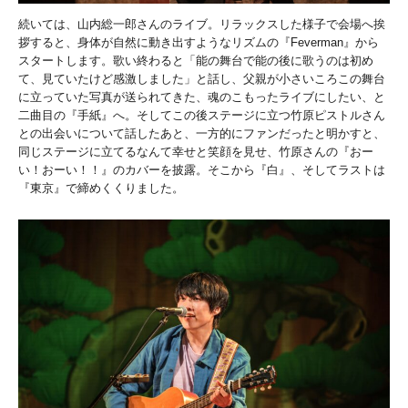
続いては、山内総一郎さんのライブ。リラックスした様子で会場へ挨
拶すると、身体が自然に動き出すようなリズムの『Feverman』から
スタートします。歌い終わると「能の舞台で能の後に歌うのは初め
て、見ていたけど感激しました」と話し、父親が小さいころこの舞台
に立っていた写真が送られてきた、魂のこもったライブにしたい、と
二曲目の『手紙』へ。そしてこの後ステージに立つ竹原ピストルさん
との出会いについて話したあと、一方的にファンだったと明かすと、
同じステージに立てるなんて幸せと笑顔を見せ、竹原さんの『おー
い！おーい！！』のカバーを披露。そこから『白』、そしてラストは
『東京』で締めくくりました。