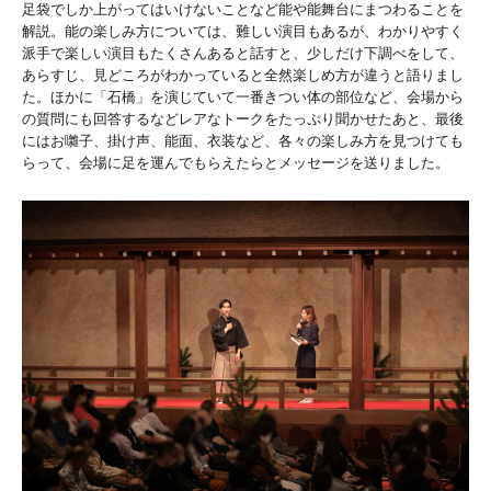
足袋でしか上がってはいけないことなど能や能舞台にまつわることを
解説。能の楽しみ方については、難しい演目もあるが、わかりやすく
派手で楽しい演目もたくさんあると話すと、少しだけ下調べをして、
あらすじ、見どころがわかっていると全然楽しめ方が違うと語りまし
た。ほかに「石橋」を演じていて一番きつい体の部位など、会場から
の質問にも回答するなどレアなトークをたっぷり聞かせたあと、最後
にはお囃子、掛け声、能面、衣装など、各々の楽しみ方を見つけても
らって、会場に足を運んでもらえたらとメッセージを送りました。