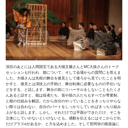
演目のあとには人間国宝である大槻文藏さんとMC大抜さんのトーク
セッションも行われ、能について、そして会場からの質問にも答えま
した。大槻さんは先程の舞台を後見として後ろから見ていたことを明
かすと、後見とは演技上の手助け、舞台転換に必要なものの手伝いな
どをする、と話します。舞台の前にリハーサルをしないこともたくさ
んあると話すと、能は役者たち、笛や鼓の人たちもすべてが専業制、
と能の仕組みを解説。だから自分のやっていることをきっちりやらな
い限りは合わない、自分のパートをしっかりしていればきっちり組み
上がると話します。しかし、それだけでは平面ができただけ、そこを
立体にしていかないといけないとも。感動を伝えるにはそこからどれ
だけプラスαがあるか、と力を込めました。そして世阿弥の能楽論に