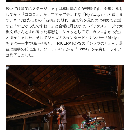
続いては音楽のステージ。まずは和田唱さんが登場です。会場に礼を
してから『ココロ』、そしてアップテンポな『Fly Away』へと続けま
す。MCでは先ほどの「石橋」に触れ、生で能を見たのは初めてと話
すと「すごかったですね！」と会場に呼びかけ。バックステージで大
槻文藏さんとすれ違った感想を「シュッとしてて、カッコよかった」
と明かしました。そしてジャズのスタンダード・ナンバー『Misty』
をギター一本で聴かせると、TRICERATOPSの『シラフの月』へ。最
後は鍵盤の前に座り、ソロアルバムから『Home』を演奏し、ライブ
は終了しました。