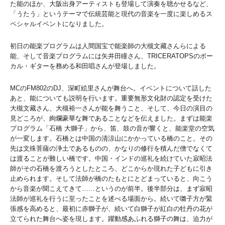
た能のほか、大阪出身アーティストも登場して演奏を聴かせるなど、
「うたう」というテーマで伝統芸能と現代の音楽を一度に楽しめるス
ペシャルイベントになりました。
初日の能楽プログラムは人間国宝で能楽師の大槻文藏さんらによる
能、そして音楽プログラムには矢井田瞳さん、TRICERATOPSのボー
カル・ギターを務める和田唱さんが登場しました。
MCのFM802のDJ、深町絵里さんが舞台へ。イベントについて話した
あと、能についても説明を行います。重要無形文化財の認定を受けた
大槻文藏さん、大槻裕一さんが能を舞うこと、そして、今日の演目の
見どころが、絢爛豪華な舞であることなどを伝えました。まずは能楽
プログラム「石橋 大獅子」から、笛、鼓の音が響くと、能楽堂の空気
が一変します。石橋とは中国の清涼山にかかっている橋のこと。その
先は文殊菩薩の浄土であるものの、かなりの修行を積んだ僧でなくて
は渡ることが難しい橋です。中国・インドの巡礼を続けていた寂昭法
師がその石橋を渡ろうとしたところ、どこからか現れた子どもに引き
止められます。そして法師が橋のたもとにとどまっていると、向こう
から音楽が聞こえてきて……というのが前半。後半部分は、まず寂昭
法師が巡礼を行うに至ったことを述べる場面から。続いて囃子方が緊
張感を高めると、最初に赤獅子が、続いて白獅子が紅白の牡丹の花が
立てられた舞台へ姿を現します。躍動感あふれる獅子の舞は、迫力が