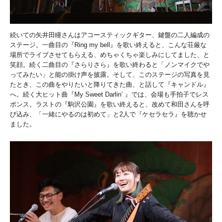
続いての矢井田瞳さんはアコースティックギター、鍵盤の二人編成の
ステージ。一曲目の『Ring my bell』を歌い終えると、こんな荘厳な
場所でライブさせてもらえる、めちゃくちゃ楽しみにしてました、と
笑顔。続く二曲目の『さらりさら』を歌い終わると「ノンマイクでや
ってみたい」と能の掛け声を披露。そして、このステージの写真を見
たとき、この曲をやりたいと降りてきた曲、と話して『キャンドル』
へ。続く大ヒット曲『My Sweet Darlin’ 』では、会場も手拍子でレス
ポンス。ラストの『駒沢公園』を歌い終えると、改めて和田さんを呼
び込み、「一緒にやるのは初めて」と2人で『ケセラセラ』を聴かせ
ました。