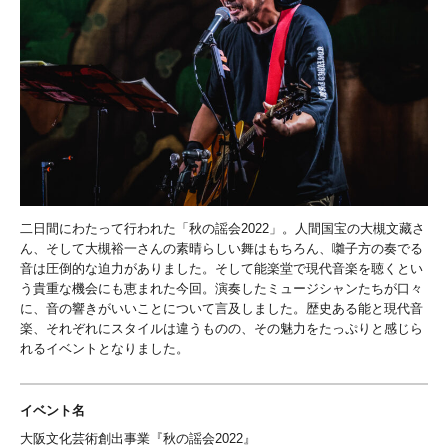
二日間にわたって行われた「秋の謡会2022」。人間国宝の大槻文藏さ
ん、そして大槻裕一さんの素晴らしい舞はもちろん、囃子方の奏でる
音は圧倒的な迫力がありました。そして能楽堂で現代音楽を聴くとい
う貴重な機会にも恵まれた今回。演奏したミュージシャンたちが口々
に、音の響きがいいことについて言及しました。歴史ある能と現代音
楽、それぞれにスタイルは違うものの、その魅力をたっぷりと感じら
れるイベントとなりました。
イベント名
大阪文化芸術創出事業『秋の謡会2022』