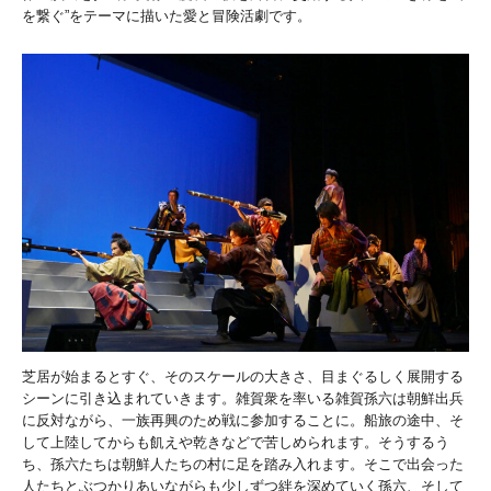
を繋ぐ”をテーマに描いた愛と冒険活劇です。
芝居が始まるとすぐ、そのスケールの大きさ、目まぐるしく展開する
シーンに引き込まれていきます。雑賀衆を率いる雑賀孫六は朝鮮出兵
に反対ながら、一族再興のため戦に参加することに。船旅の途中、そ
して上陸してからも飢えや乾きなどで苦しめられます。そうするう
ち、孫六たちは朝鮮人たちの村に足を踏み入れます。そこで出会った
人たちとぶつかりあいながらも少しずつ絆を深めていく孫六、そして