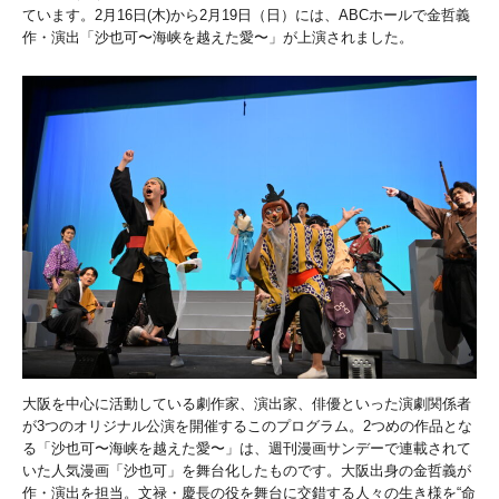
ています。2月16日(木)から2月19日（日）には、ABCホールで金哲義
作・演出「沙也可〜海峡を越えた愛〜」が上演されました。
大阪を中心に活動している劇作家、演出家、俳優といった演劇関係者
が3つのオリジナル公演を開催するこのプログラム。2つめの作品とな
る「沙也可〜海峡を越えた愛〜」は、週刊漫画サンデーで連載されて
いた人気漫画「沙也可」を舞台化したものです。大阪出身の金哲義が
作・演出を担当。文禄・慶長の役を舞台に交錯する人々の生き様を“命